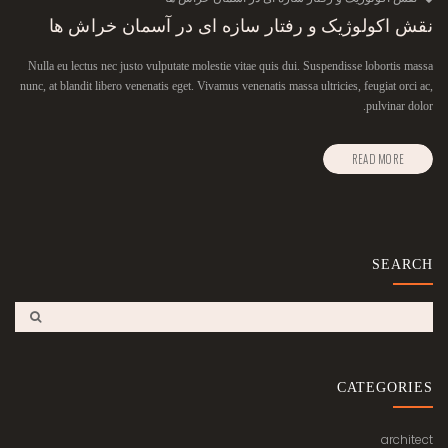
نقش اکولوژیک و رفتار سازه ای در آسمان خراش ها
Nulla eu lectus nec justo vulputate molestie vitae quis dui. Suspendisse lobortis massa
nunc, at blandit libero venenatis eget. Vivamus venenatis massa ultricies, feugiat orci ac,
pulvinar dolor.
READ MORE
SEARCH
CATEGORIES
architect