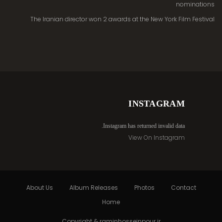
nominations
The Iranian director won 2 awards at the New York Film Festival
INSTAGRAM
Instagram has returned invalid data.
View On Instagram
About Us
Album Releases
Photos
Contact
Home
Copyright & raminhosseinpour.ir