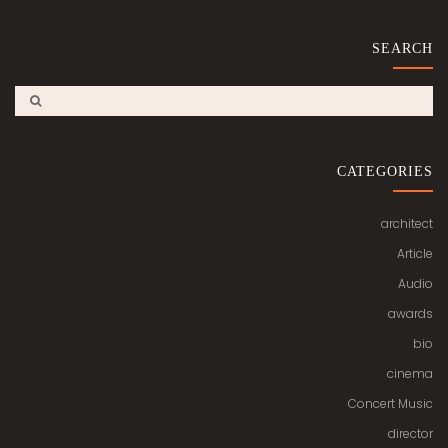
SEARCH
CATEGORIES
architect
Article
Audio
awards
bio
cinema
Concert Music
director