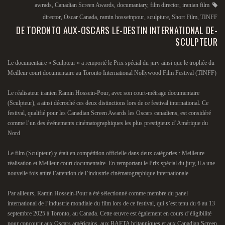
awrads
,
Canadian Screen Awards
,
documantary
,
film director
,
iranian film
director
,
Oscar Canada
,
ramin hosseinpour
,
sculpture
,
Short Film
,
TINFF
DE TORONTO AUX-OSCARS LE-DESTIN INTERNATIONAL DE-
SCULPTEUR
Le documentaire « Sculpteur » a remporté le Prix spécial du jury ainsi que le trophée du
Meilleur court documentaire au Toronto International Nollywood Film Festival (TINFF)
Le réalisateur iranien Ramin Hossein-Pour, avec son court-métrage documentaire
(Sculpteur), a ainsi décroché ces deux distinctions lors de ce festival international. Ce
festival, qualifié pour les Canadian Screen Awards les Oscars canadiens, est considéré
comme l’un des événements cinématographiques les plus prestigieux d’Amérique du
Nord
Le film (Sculpteur) y était en compétition officielle dans deux catégories : Meilleure
réalisation et Meilleur court documentaire. En remportant le Prix spécial du jury, il a une
nouvelle fois attiré l’attention de l’industrie cinématographique internationale
Par ailleurs, Ramin Hossein-Pour a été sélectionné comme membre du panel
international de l’industrie mondiale du film lors de ce festival, qui s’est tenu du 6 au 13
septembre 2025 à Toronto, au Canada. Cette œuvre est également en cours d’éligibilité
pour concourir aux Oscars américains, aux BAFTA britanniques et aux Canadian Screen