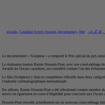
,
کارگردان
film
,
documantary
,
Canadian Screen Awards
,
awrads
Le documentaire « Sculpteur » a remporté le Prix spécial du jury ain
Le réalisateur iranien Ramin Hossein-Pour, avec son court-métrage docu
Awards les Oscars canadiens, est considéré comme l’un des événemen
Le film (Sculpteur) y était en compétition officielle dans deux catégorie
l’industrie cinématographique internationale
Par ailleurs, Ramin Hossein-Pour a été sélectionné comme membre du pa
œuvre est également en cours d’éligibilité pour concourir aux Osca
Hossein-Pour travaille actuellement sur un nouveau court-métrage intit