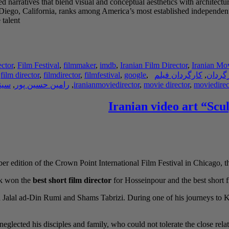
 narratives that blend visual and conceptual aesthetics with architectu
ego, California, ranks among America’s most established independent a
 talent
ector
,
Film Festival
,
filmmaker
,
imdb
,
Iranian Film Director
,
Iranian Mov
گردان
,
کارگردان فیلم
,
google
,
filmfestival
,
filmdirector
,
film director
,
moviedirec
,
movie director
,
iranianmoviedirector
,
رامین حسین پور
,
سین
Iranian video art “Scu
er edition of the Crown Point International Film Festival in Chicago, t
rk won the
best short film director
for Hosseinpour and the best short fil
ana Jalal ad-Din Rumi and Shams Tabrizi. During one of his journeys t
eglected his disciples and family, who could not tolerate the close relat