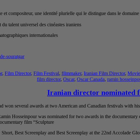
e et compositeur, une identité plurielle qui le distingue dans le domai
du talent universel des cinéastes iraniens
matographiques internationales
de-souratgar/
or
,
Film Director
,
Film Festival
,
filmmaker
,
Iranian Film Director
,
Movie
film director
,
Oscar
,
Oscar Canada
,
ramin hosseinpo
Iranian director nominated 
 won several awards at two American and Canadian festivals with his
 Ramin Hosseinpour was nominated for two awards in the documentary ca
documentary film “Sculpture”
y Short, Best Screenplay and Best Screenplay at the 22nd Accolade Gl