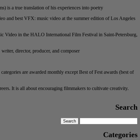
s a true translation of his experiences into poetry.
 video and best VFX: music video at the summer edition of Los Angeles
c Video in the HALO International Film Festival in Saint-Petersburg,
, writer, director, producer, and composer.
 categories are awarded monthly except Best of Fest awards (best of
rs. It is all about encouraging filmmakers to cultivate creativity.
Search
Search
Search
for:
Categories