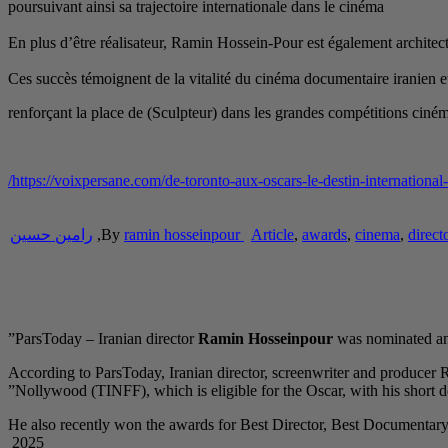
poursuivant ainsi sa trajectoire internationale dans le cinéma
En plus d’être réalisateur, Ramin Hossein-Pour est également architect
Ces succès témoignent de la vitalité du cinéma documentaire iranien et 
renforçant la place de (Sculpteur) dans les grandes compétitions ciné
https://voixpersane.com/de-toronto-aux-oscars-le-destin-international-
direct
,
cinema
,
awards
,
Article
ramin hosseinpour
By
,
رامین حسین
ParsToday – Iranian director
Ramin Hosseinpour
was nominated and
According to ParsToday, Iranian director, screenwriter and producer
Nollywood (TINFF), which is eligible for the Oscar, with his short 
He also recently won the awards for Best Director, Best Documentar
2025