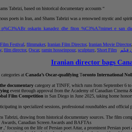
Sculpture” is a short documentary film about the lives of Rumi and Shams Tabrizi, based on historical documentary accounts
“
ous poets in Iran, and Shams Tabrizi was a
renowned mystic and spirit
minohet_p%C3%ABr_oskarin_kanadez_dhe_fiton_%C3%A7mimet_e_san_di
Film Festival
,
filmmaker
,
Iranian Film Director
,
Iranian Movie Director
 فیلم
Short Film
,
sculpture
,
ramin hosseinpour
,
Oscar
,
film director
,
y
Iranian director bags Cana
 categories at
Canada’s Oscar-qualifying
T
oronto International No
n the documentary
category at TINFF, which runs from September 6 to 
ying
event through approval from the Academy of Canadian Cinema & Te
obal Film Competition
in San Diego in June 2025, taking home honors
icipating in specialized sessions, professional roundtables and officia
ms Tabrizi, drawing from historical documentary sources. The film compet
ademy Awards, Canadian Screen Awards and BAFTAs
er
,’ focusing on the life of Persian poet Attar, a prominent Persian poet