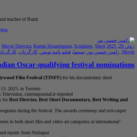
ual teacher of Rumi
egos
ژوئن 29, 2025
Short
,
Sculpture
,
Ramin Hosseinpour
,
Movie Director
,
Movie
,
رامین حسین پور
,
سینما
,
فیلم نامه نویس
,
کارگردان
,
کارگردان
dian Oscar-qualifying festival nominations
llywood Film Festival (TINFF)
for his documentary short
13, 2025, in Toronto
levision, cinemajournal.ir reported.
 for
Best Director, Best Short Documentary, Best Writing and
l programs during the festival. The awards ceremony and red-carpet
es in both short film and video art categories at international
 and mystic from Nishapur.