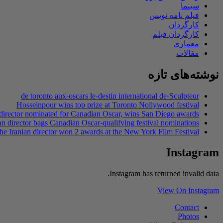
سینما
فیلم نامه نویس
کارگردان
کارگردان فیلم
معماری
مقالات
نوشته‌های تازه
de toronto aux-oscars le-destin international de-Sculpteur
Hosseinpour wins top prize at Toronto Nollywood festival
 director nominated for Canadian Oscar, wins San Diego awards
an director bags Canadian Oscar-qualifying festival nominations
he Iranian director won 2 awards at the New York Film Festival
Instagram
Instagram has returned invalid data.
View On Instagram
Contact
Photos