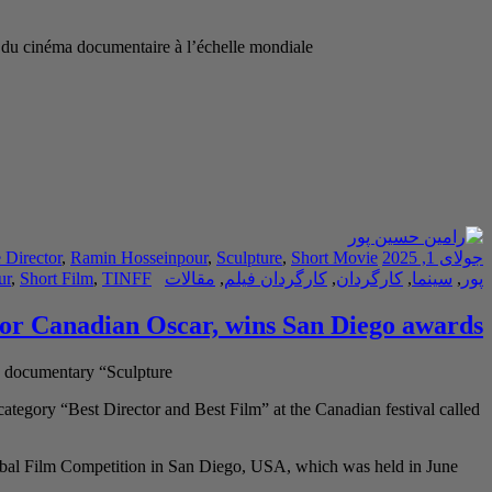
ne du cinéma documentaire à l’échelle mondiale
جولای 1, 2025
Short Movie
,
Sculpture
,
Ramin Hosseinpour
,
 Director
پور
,
سینما
,
کارگردان
,
کارگردان فیلم
,
مقالات
TINFF
,
Short Film
,
ur
for Canadian Oscar, wins San Diego awards
 documentary “Sculpture”
tegory “Best Director and Best Film” at the Canadian festival called
obal Film Competition in San Diego, USA, which was held in June