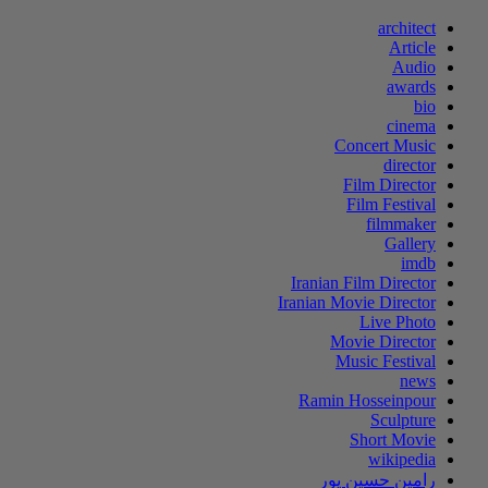
architect
Article
Audio
awards
bio
cinema
Concert Music
director
Film Director
Film Festival
filmmaker
Gallery
imdb
Iranian Film Director
Iranian Movie Director
Live Photo
Movie Director
Music Festival
news
Ramin Hosseinpour
Sculpture
Short Movie
wikipedia
رامین حسین پور