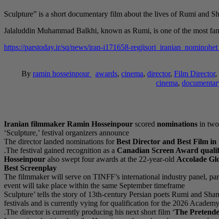
Jalaluddin Muhammad Balkhi, known as Rumi, is one of the most fam
https://parstoday.ir/sq/news/iran-i171658-regjisori_iranian_no
By
ramin hosseinpour
awards
,
cinema
,
director
,
Film Director
,
cinema
,
documentar
Iranian filmmaker
Ramin Hosseinpour
scored
nominations
in two
‘Sculpture,’ festival organizers announce
The director landed nominations for
Best Director and Best Film i
The festival gained recognition as a
Canadian Screen Award qualif
Hosseinpour
also swept four awards at the 22-year-old
Accolade Gl
Best Screenplay
The filmmaker will serve on TINFF’s international industry panel, part
event will take place within the same September timeframe
‘Sculpture’ tells the story of 13th-century Persian poets Rumi and Sha
festivals and is currently vying for qualification for the 2026 Ac
The director is currently producing his next short film ‘
The Pretend