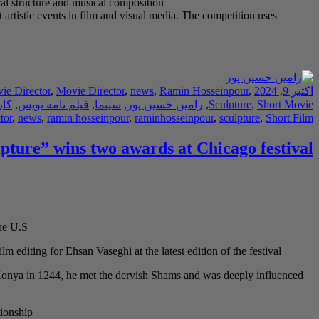
ral structure and musical composition
rtistic events in film and visual media. The competition uses
اکتبر 9, 2024
,
Ramin Hosseinpour
,
news
,
Movie Director
,
ie Director
Short Movie
,
Sculpture
,
رامین حسین پور
,
سینما
,
فیلم نامه نویس
,
کار
tor
,
news
,
ramin hosseinpour
,
raminhosseinpour
,
sculpture
,
Short Film
lpture” wins two awards at Chicago festival
he U.S.
m editing for Ehsan Vaseghi at the latest edition of the festival.
o Konya in 1244, he met the dervish Shams and was deeply influenced
ionship.