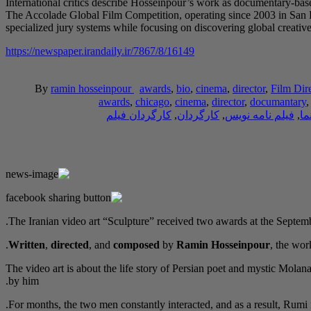
International critics describe Hosseinpour’s work as documentary-based
The Accolade Global Film Competition, operating since 2003 in San Di
specialized jury systems while focusing on discovering global creative
https://newspaper.irandaily.ir/7867/8/16149
By
ramin hosseinpour
awards
,
bio
,
cinema
,
director
,
Film Dir
awards
,
chicago
,
cinema
,
director
,
documantary
ما
,
فیلم نامه نویس
,
کارگردان
,
کارگردان فیلم
The Iranian video art “Sculpture” received two awards at the Septemb
Written
,
directed
, and
composed
by
Ramin Hosseinpour
, the wo
The video art is about the life story of Persian poet and mystic Mol
by him.
For months, the two men constantly interacted, and as a result, Rumi n