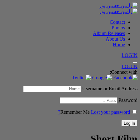
Contact
Photos
Album Releases
About Us
Home
LOGIN
LOGIN
Connect with:
Username or Email Address
Password
Remember Me
Lost your password?
Short Film