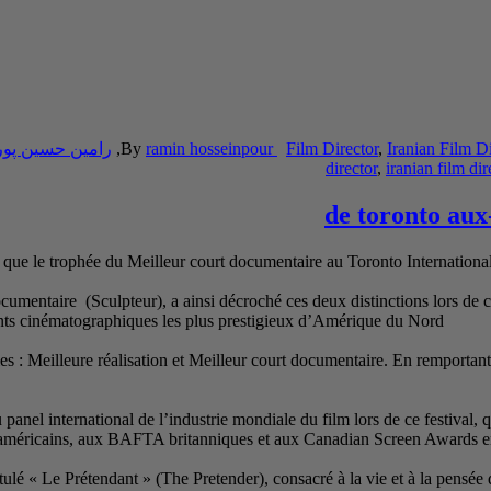
Iranian Film Di
,
Film Director
ramin hosseinpour
By
,
رامین حسین پور
director
,
iranian film dir
de toronto aux
si que le trophée du Meilleur court documentaire au Toronto Internatio
mentaire (Sculpteur), a ainsi décroché ces deux distinctions lors de ce 
ts cinématographiques les plus prestigieux d’Amérique du Nord
s : Meilleure réalisation et Meilleur court documentaire. En remportant le
nel international de l’industrie mondiale du film lors de ce festival, 
rs américains, aux BAFTA britanniques et aux Canadian Screen Awards 
ulé « Le Prétendant » (The Pretender), consacré à la vie et à la pensée 