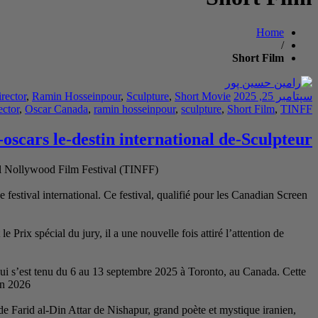
Home
/
Short Film
سپتامبر 25, 2025
Short Movie
,
Sculpture
,
Ramin Hosseinpour
,
rector
ector
,
Oscar Canada
,
ramin hosseinpour
,
sculpture
,
Short Film
,
TINFF
-oscars le-destin international de-Sculpteur
nal Nollywood Film Festival (TINFF)
festival international. Ce festival, qualifié pour les Canadian Screen
 Prix spécial du jury, il a une nouvelle fois attiré l’attention de
qui s’est tenu du 6 au 13 septembre 2025 à Toronto, au Canada. Cette
en 2026
de Farid al-Din Attar de Nishapur, grand poète et mystique iranien,