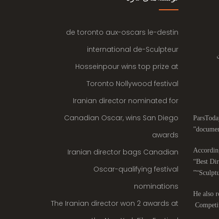
de toronto aux-oscars le-destin
international de-Sculpteur
Hosseinpour wins top prize at
Toronto Nollywood festival
Iranian director nominated for
Canadian Oscar, wins San Diego
ParsToday
documen
awards
According
Iranian director bags Canadian
“Best Dir
Oscar-qualifying festival
“Sculptu
nominations
He also r
The Iranian director won 2 awards at
Competit