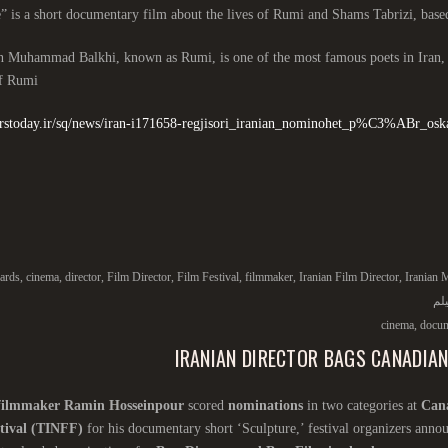
in Muhammad Balkhi, known as Rumi, is one of the most famous poets in Iran,
of Rumi
parstoday.ir/sq/news/iran-i171658-regjisori_iranian_nominohet_p%C3%ABr_
ards
,
cinema
,
director
,
Film Director
,
Film Festival
,
filmmaker
,
Iranian Film Director
,
Iranian 
لم
cinema
,
docum
IRANIAN DIRECTOR BAGS CANADIAN
filmmaker
Ramin Hosseinpour
scored
nominations
in two categories at
Cana
tival (TINFF)
for his documentary short ‘Sculpture,’ festival organizers anno