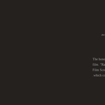
aw
The honor
film. “Ra
Film Scr
which co