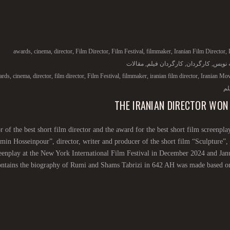
awards
,
cinema
,
director
,
Film Director
,
Film Festival
,
filmmaker
,
Iranian Film Director
,
ه نویس
,
کارگردان
,
کارگردان فیلم
,
مقالات
ards
,
cinema
,
director
,
film director
,
Film Festival
,
filmmaker
,
iranian film director
,
Iranian Mov
لم
THE IRANIAN DIRECTOR WON
 of the best short film director and the award for the best short film screenplay
min Hosseinpour”, director, writer and producer of the short film “Sculpture”
eenplay at the New York International Film Festival in December 2024 and Ja
ntains the biography of Rumi and Shams Tabrizi in 642 AH was made based on a