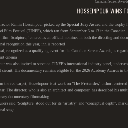
Canadian Screen Award
HOSSEINPOUR WINS TO
director Ramin Hosseinpour picked up the
Special Jury Award
and the trophy f
d Film Festival (TINFF), which ran from September 6 to 13 in the Canadian 
 film ‘Sculpture,’ entered as an official nominee in both the directing and do
onal recognition this year, inn.ir reported
val, recognized as a qualifying event for the Canadian Screen Awards, is rega
ent cinema
ur was also invited to serve on TINFF’s international industry panel, undersco
l circuit. His documentary remains eligible for the 2026 Academy Awards in the
 the red carpet, Hosseinpour is at work on
‘The Pretender,’
a short centered
tar. The director, who is also an architect and composer, has described his multi
rary documentary filmmaking
jurors said ‘Sculpture’ stood out for its “artistry” and “conceptual depth”, ma
onal stage