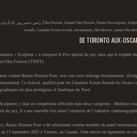
Sculpt
,
Ramin Hosseinpour
,
Iranian Film Director
,
Film Director
,
رامین حسین پور
,
کارگردان
awrads
,
Canadian Screen Awards
,
documantary
,
film director
,
iranian film dir
DE TORONTO AUX-OSCAR
ntaire « Sculpteur » a remporté le Prix spécial du jury ainsi que le trophée d
d Film Festival (TINFF)
ateur iranien Ramin Hossein-Pour, avec son court-métrage documentaire (Sculpte
international. Ce festival, qualifié pour les Canadian Screen Awards les Oscars
graphiques les plus prestigieux d’Amérique du Nord
Sculpteur) y était en compétition officielle dans deux catégories : Meilleure ré
ial du jury, il a une nouvelle fois attiré l’attention de l’industrie cinématograph
urs, Ramin Hossein-Pour a été sélectionné comme membre du panel international d
 au 13 septembre 2025 à Toronto, au Canada. Cette œuvre est également en cour