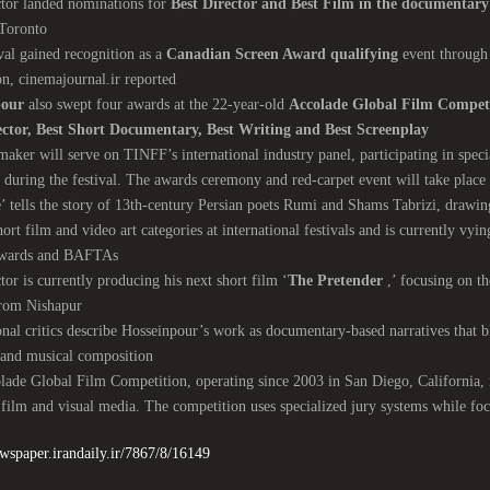
ctor landed nominations for
Best Director and Best Film in the documentary
 Toronto
val gained recognition as a
Canadian Screen Award qualifying
event through
on, cinemajournal.ir reported.
pour
also swept four awards at the 22-year-old
Accolade Global Film Compet
ector, Best Short Documentary, Best Writing and Best Screenplay
aker will serve on TINFF’s international industry panel, participating in specia
during the festival. The awards ceremony and red-carpet event will take plac
e’ tells the story of 13th-century Persian poets Rumi and Shams Tabrizi, drawi
hort film and video art categories at international festivals and is currently v
Awards and BAFTAs
tor is currently producing his next short film ‘
The Pretender
,’ focusing on th
rom Nishapur.
onal critics describe Hosseinpour’s work as documentary-based narratives that bl
 and musical composition
ade Global Film Competition, operating since 2003 in San Diego, California, 
 film and visual media. The competition uses specialized jury systems while foc
ewspaper.irandaily.ir/7867/8/16149