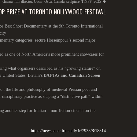
s
,
cinema
,
film director
,
Oscar
,
Oscar Canada
,
sculpture
,
TINFF
,
2025
P PRIZE AT TORONTO NOLLYWOOD FESTIVAL
or Best Short Documentary at the 9th Toronto International
city
cumentary categories, secure Hosseinpour’s second major
rded as one of North America’s more prominent showcases for
ring what organizers described as his “growing stature” on
 United States, Britain’s
BAFTAs and Canadian Screen
 on the life and philosophy of medieval Persian poet and
-disciplinary practice as shaping a “distinctive path” within
rking another step for Iranian non-fiction cinema on the
https://newspaper.irandaily.ir/7935/8/18314