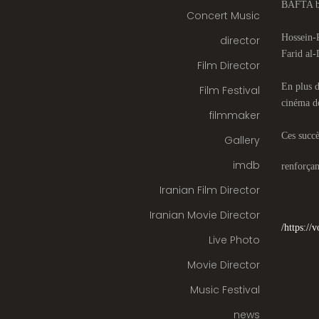
BAFTA br
Concert Music
Hossein-P
director
Farid al-
Film Director
En plus d
Film Festival
cinéma d
filmmaker
Ces succè
Gallery
imdb
renforçan
Iranian Film Director
Iranian Movie Director
https://
Live Photo
Movie Director
Music Festival
news