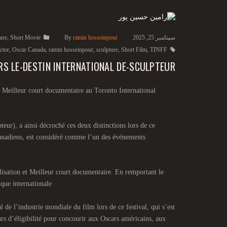
سپتامبر 25, 2025
ramin hosseinpour
By
Short Movie
,
ure
ector
,
Oscar Canada
,
ramin hosseinpour
,
sculpture
,
Short Film
,
TINFF
S LE-DESTIN INTERNATIONAL DE-SCULPTEUR
u Meilleur court documentaire au Toronto International
ur), a ainsi décroché ces deux distinctions lors de ce
 canadiens, est considéré comme l’un des événements
alisation et Meilleur court documentaire. En remportant le
ique internationale
e l’industrie mondiale du film lors de ce festival, qui s’est
s d’éligibilité pour concourir aux Oscars américains, aux