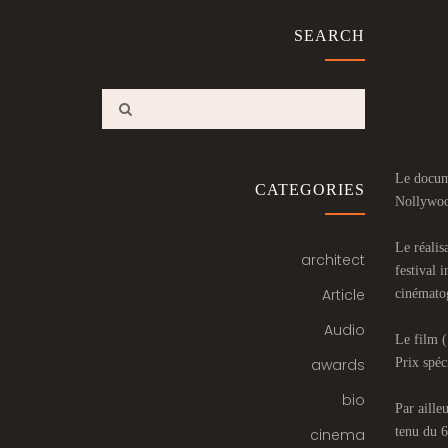
SEARCH
Le docume
CATEGORIES
Nollywoo
Le réalis
architect
festival 
Article
cinémato
Audio
Le film (
awards
Prix spéc
bio
Par aille
tenu du 6
cinema