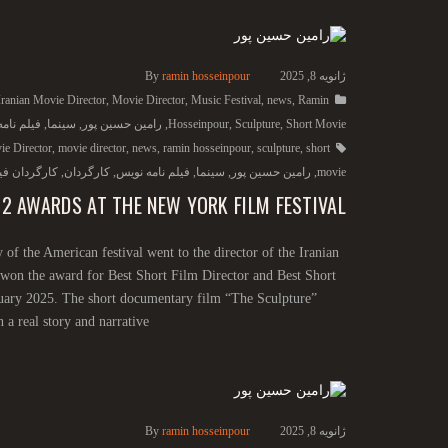
ژانویه 8, 2025
ramin hosseinpour
By
Iranian Movie Director
,
Movie Director
,
Music Festival
,
news
,
Ramin
Short Movie
,
Sculpture
,
Hosseinpour
,
رامین حسین پور
,
سینما
,
فیلم نام
ie Director
,
movie director
,
news
,
ramin hosseinpour
,
sculpture
,
short
movie
,
رامین حسین پور
,
سینما
,
فیلم نامه نویس
,
کارگردان
,
کارگردان فی
 2 AWARDS AT THE NEW YORK FILM FESTIVAL
 of the American festival went to the director of the Iranian
, won the award for Best Short Film Director and Best Short
nuary 2025. The short documentary film “The Sculpture”
 real story and narrative.
ژانویه 8, 2025
ramin hosseinpour
By