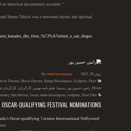
Sculpture” is a short documentary film about the lives of Rumi and Shams Tabrizi, based on historical documentary accounts
“
 and Shams Tabrizi was a
renowned mystic and spiritual
oskarin_kanadez_dhe_fiton_%C3%A7mimet_e_san_diegos
ژوئن 29, 2025
ramin hosseinpour
By
Movie Director
,
Movie Director
,
Ramin Hosseinpour
,
Sculpture
,
Short
Movie
,
رامین حسین پور
,
سینما
,
فیلم نامه نویس
,
کارگردان
,
کارگردان فی
entary
,
film director
,
Oscar
,
ramin hosseinpour
,
sculpture
,
Short Film
 OSCAR-QUALIFYING FESTIVAL NOMINATIONS
da’s Oscar-qualifying
T
oronto International Nollywood
unce