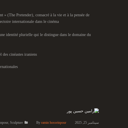
t » (The Pretender), consacré à la vie et à la pensée de
ectoire internationale dans le cinéma
ne identité plurielle qui le distingue dans le domaine du
l des cinéastes iraniens
rnationales
سپتامبر 25, 2025
ramin hosseinpour
By
Sculpture
,
inpour