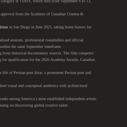
category at TINFF, which runs from September 6 to 13,
 approval from the Academy of Canadian Cinema &
ition
in San Diego in June 2025, taking home honors for
lized sessions, professional roundtables and official
e within the same September timeframe
ng from historical documentary sources. The film competes
ying for qualification for the 2026 Academy Awards, Canadian
e life of Persian poet Attar, a prominent Persian poet and
end visual and conceptual aesthetics with architectural
ranks among America’s most established independent artistic
using on discovering global creative talent