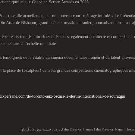
itanniques et aux Canadian Screen Awards en 2026
our travaille actuellement sur un nouveau court-métrage intitulé « Le Prétendan
Din Attar de Nishapur, grand poète et mystique iranien, poursuivant ainsi sa traj
’être réalisateur, Ramin Hossein-Pour est également architecte et compositeur, u
ocumentaire à l’échelle mondiale
s témoignent de la vitalité du cinéma documentaire iranien et du talent universe
t la place de (Sculpteur) dans les grandes compétitions cinématographiques inte
voixpersane.com/de-toronto-aux-oscars-le-destin-international-de-souratgar/
Ramin Hosse
,
Iranian Film Director
,
Film Director
,
رامین حسین پور
,
کارگردان