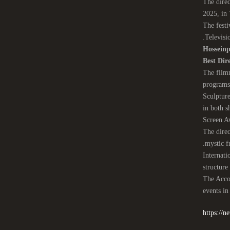
The dire
2025, in
The festi
Televisi
Hossein
Best Dir
The filmm
programs 
‘Sculptur
in both s
Screen 
The direc
mystic f
Internati
structure
The Accol
events in
https://n