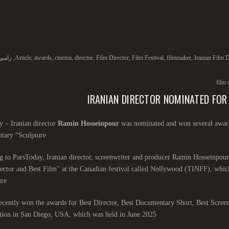
Iranian Film D
,
filmmaker
,
Film Festival
,
Film Director
,
director
,
cinema
,
awards
,
Article
,
رامین
film 
IRANIAN DIRECTOR NOMINATED FOR
 – Iranian director
Ramin Hosseinpour
was nominated and won several awards
tary “Sculpture”
 to ParsToday, Iranian director, screenwriter and producer Ramin Hosseinpou
ector and Best Film” at the Canadian festival called Nollywood (TINFF), which 
re”
ecently won the awards for Best Director, Best Documentary Short, Best Scree
ion in San Diego, USA, which was held in June 2025