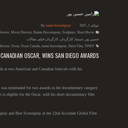
جولای 1, 2025
ramin hosseinpour
By
irector
,
Movie Director
,
Ramin Hosseinpour
,
Sculpture
,
Short Movie
حسین پور
,
سینما
,
کارگردان
,
کارگردان فیلم
,
مقالات
director
,
Oscar
,
Oscar Canada
,
ramin hosseinpour
,
Short Film
,
TINFF
 CANADIAN OSCAR, WINS SAN DIEGO AWARDS
 at two American and Canadian festivals with his
r was nominated for two awards in the documentary category
is eligible for the Oscar, with his short documentary film
nplay and Best Screenplay at the 22nd Accolade Global Film