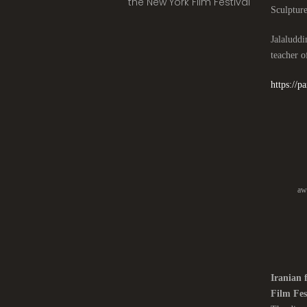
the New York Film Festival
Jalaludd
teacher 
https://
aw
Iranian 
Film Fes