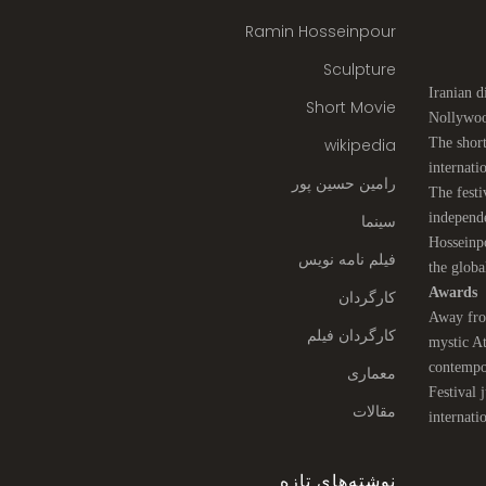
Ramin Hosseinpour
Sculpture
Iranian 
Short Movie
Nollywoo
wikipedia
The short
internati
رامین حسین پور
The festi
independ
سینما
Hosseinpo
فیلم نامه نویس
the globa
Awards
کارگردان
Away from
کارگردان فیلم
mystic At
contempo
معماری
Festival 
مقالات
internati
نوشته‌های تازه