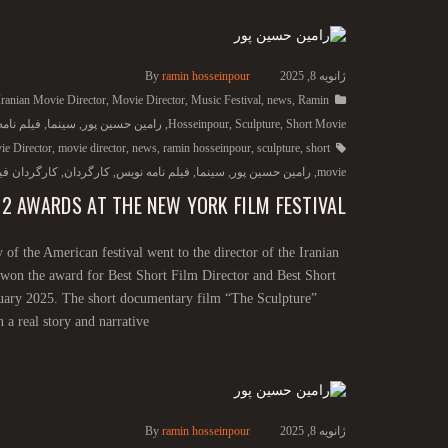
ژانویه 8, 2025
ramin hosseinpour
By
Iranian Movie Director
,
Movie Director
,
Music Festival
,
news
,
Ramin
Short Movie
,
Sculpture
,
Hosseinpour
,
رامین حسین پور
,
سینما
,
فیلم نام
ie Director
,
movie director
,
news
,
ramin hosseinpour
,
sculpture
,
short
movie
,
رامین حسین پور
,
سینما
,
فیلم نامه نویس
,
کارگردان
,
کارگردان فی
 2 AWARDS AT THE NEW YORK FILM FESTIVAL
 of the American festival went to the director of the Iranian
, won the award for Best Short Film Director and Best Short
nuary 2025. The short documentary film “The Sculpture”
 real story and narrative.
ژانویه 8, 2025
ramin hosseinpour
By