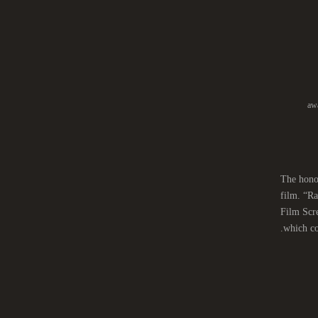
aw
The honor
film. “Ra
Film Scr
which co