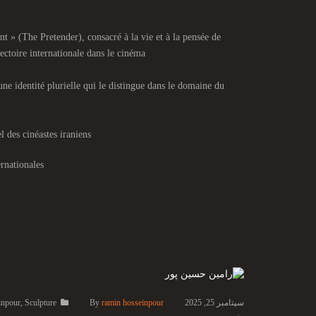
t » (The Pretender), consacré à la vie et à la pensée de
ectoire internationale dans le cinéma
ne identité plurielle qui le distingue dans le domaine du
l des cinéastes iraniens
rnationales
سپتامبر 25, 2025
ramin hosseinpour
By
Sculpture
,
inpour