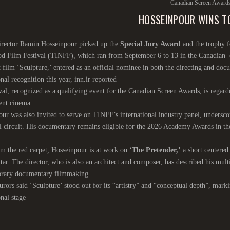
Canadian Screen Award
HOSSEINPOUR WINS TO
director Ramin Hosseinpour picked up the
Special Jury Award
and the trophy f
d Film Festival (TINFF), which ran from September 6 to 13 in the Canadian 
 film ‘Sculpture,’ entered as an official nominee in both the directing and do
onal recognition this year, inn.ir reported
val, recognized as a qualifying event for the Canadian Screen Awards, is rega
ent cinema
ur was also invited to serve on TINFF’s international industry panel, undersco
l circuit. His documentary remains eligible for the 2026 Academy Awards in the
 the red carpet, Hosseinpour is at work on
‘The Pretender,’
a short centered
tar. The director, who is also an architect and composer, has described his multi
rary documentary filmmaking
jurors said ‘Sculpture’ stood out for its “artistry” and “conceptual depth”, ma
onal stage