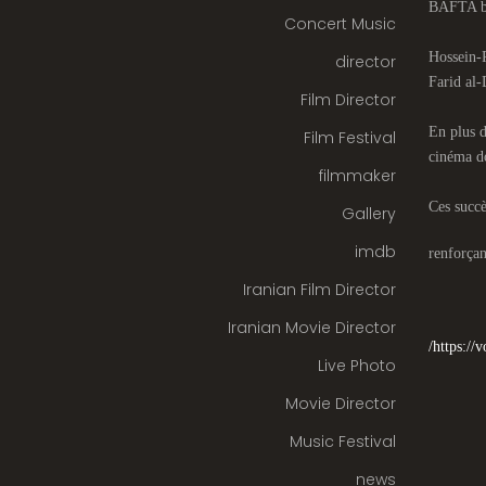
BAFTA br
Concert Music
Hossein-P
director
Farid al-
Film Director
En plus d
Film Festival
cinéma d
filmmaker
Ces succè
Gallery
imdb
renforçan
Iranian Film Director
Iranian Movie Director
https://
Live Photo
Movie Director
Music Festival
news