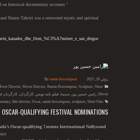
Sculpture” is a short documentary film about the lives of Rumi and Shams Tabrizi, based on historical documentary accounts
“
 and Shams Tabrizi was a
renowned mystic and spiritual
oskarin_kanadez_dhe_fiton_%C3%A7mimet_e_san_diegos
ژوئن 29, 2025
ramin hosseinpour
By
Movie Director
,
Movie Director
,
Ramin Hosseinpour
,
Sculpture
,
Short
Movie
,
رامین حسین پور
,
سینما
,
فیلم نامه نویس
,
کارگردان
,
کارگردان فی
entary
,
film director
,
Oscar
,
ramin hosseinpour
,
sculpture
,
Short Film
 OSCAR-QUALIFYING FESTIVAL NOMINATIONS
da’s Oscar-qualifying
T
oronto International Nollywood
unce