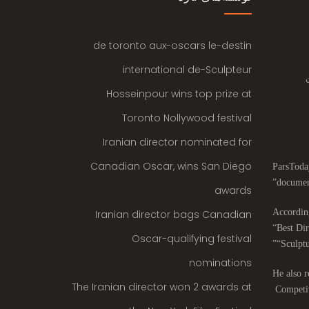
de toronto aux-oscars le-destin
international de-Sculpteur
Hosseinpour wins top prize at
Toronto Nollywood festival
Iranian director nominated for
Canadian Oscar, wins San Diego
ParsToday
documen
awards
According
Iranian director bags Canadian
“Best Dir
Oscar-qualifying festival
“Sculptu
nominations
He also r
The Iranian director won 2 awards at
Competit