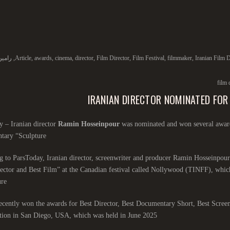
Iranian Film D
,
filmmaker
,
Film Festival
,
Film Director
,
director
,
cinema
,
awards
,
Article
,
رامین
film 
IRANIAN DIRECTOR NOMINATED FOR
 – Iranian director
Ramin Hosseinpour
was nominated and won several awards
tary “Sculpture”
 to ParsToday, Iranian director, screenwriter and producer Ramin Hosseinpou
ector and Best Film” at the Canadian festival called Nollywood (TINFF), which 
re”
ecently won the awards for Best Director, Best Documentary Short, Best Scree
ion in San Diego, USA, which was held in June 2025