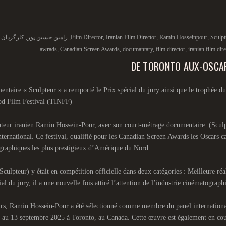
Sculpt
,
Ramin Hosseinpour
,
Iranian Film Director
,
Film Director
,
رامین حسین پور
,
کارگردان
awrads
,
Canadian Screen Awards
,
documantary
,
film director
,
iranian film dir
DE TORONTO AUX-OSCAR
ntaire « Sculpteur » a remporté le Prix spécial du jury ainsi que le trophée d
d Film Festival (TINFF)
ateur iranien Ramin Hossein-Pour, avec son court-métrage documentaire (Sculpte
international. Ce festival, qualifié pour les Canadian Screen Awards les Oscars
graphiques les plus prestigieux d’Amérique du Nord
Sculpteur) y était en compétition officielle dans deux catégories : Meilleure ré
ial du jury, il a une nouvelle fois attiré l’attention de l’industrie cinématograph
urs, Ramin Hossein-Pour a été sélectionné comme membre du panel international d
 au 13 septembre 2025 à Toronto, au Canada. Cette œuvre est également en cour