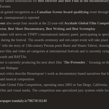
ctor landed nominations for
Best Director and Best Film in the documentary
 Toronto
val gained recognition as a
Canadian Screen Award qualifying
event through
on, cinemajournal.ir reported.
pour
also swept four awards at the 22-year-old
Accolade Global Film Compet
ector, Best Short Documentary, Best Writing and Best Screenplay
aker will serve on TINFF’s international industry panel, participating in specia
during the festival. The awards ceremony and red-carpet event will take plac
e’ tells the story of 13th-century Persian poets Rumi and Shams Tabrizi, drawi
hort film and video art categories at international festivals and is currently v
Awards and BAFTAs
tor is currently producing his next short film ‘
The Pretender
,’ focusing on th
rom Nishapur.
onal critics describe Hosseinpour’s work as documentary-based narratives that bl
 and musical composition
ade Global Film Competition, operating since 2003 in San Diego, California, 
 film and visual media. The competition uses specialized jury systems while foc
ewspaper.irandaily.ir/7867/8/16149