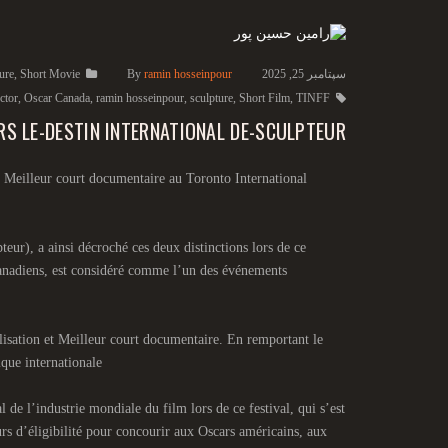
سپتامبر 25, 2025
ramin hosseinpour
By
Short Movie
,
ure
ector
,
Oscar Canada
,
ramin hosseinpour
,
sculpture
,
Short Film
,
TINFF
S LE-DESTIN INTERNATIONAL DE-SCULPTEUR
u Meilleur court documentaire au Toronto International
ur), a ainsi décroché ces deux distinctions lors de ce
 canadiens, est considéré comme l’un des événements
alisation et Meilleur court documentaire. En remportant le
ique internationale
e l’industrie mondiale du film lors de ce festival, qui s’est
s d’éligibilité pour concourir aux Oscars américains, aux