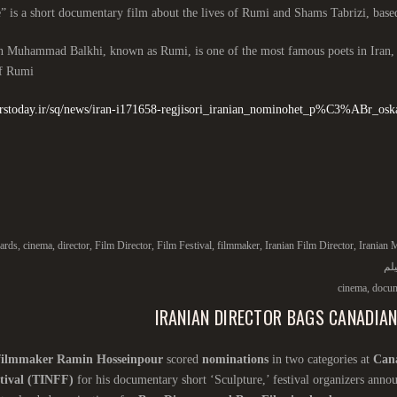
in Muhammad Balkhi, known as Rumi, is one of the most famous poets in Iran,
of Rumi
parstoday.ir/sq/news/iran-i171658-regjisori_iranian_nominohet_p%C3%ABr_
ards
,
cinema
,
director
,
Film Director
,
Film Festival
,
filmmaker
,
Iranian Film Director
,
Iranian 
لم
cinema
,
docum
IRANIAN DIRECTOR BAGS CANADIAN
filmmaker
Ramin Hosseinpour
scored
nominations
in two categories at
Cana
tival (TINFF)
for his documentary short ‘Sculpture,’ festival organizers anno