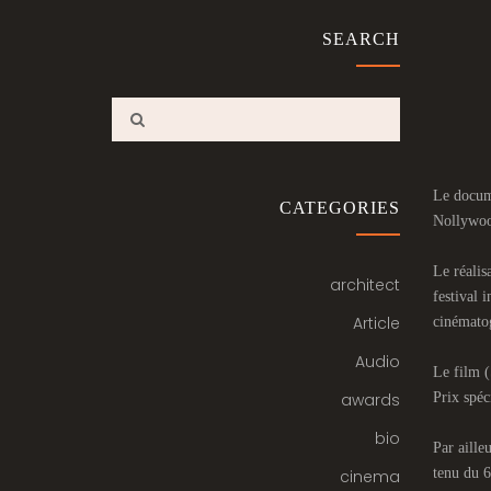
SEARCH
Le docume
CATEGORIES
Nollywoo
Le réalis
architect
festival 
Article
cinémato
Audio
Le film (
awards
Prix spéc
bio
Par aille
tenu du 6
cinema