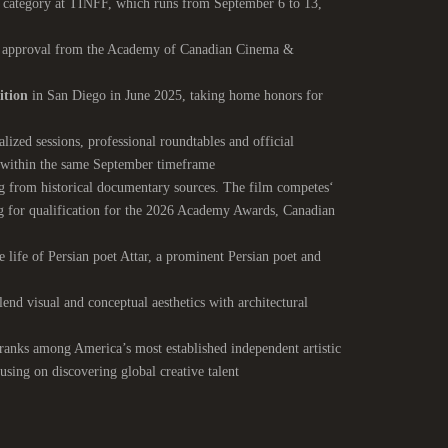
category at TINFF, which runs from September 6 to 13,
 approval from the Academy of Canadian Cinema &
ition
in San Diego in June 2025, taking home honors for
lized sessions, professional roundtables and official
e within the same September timeframe
ng from historical documentary sources. The film competes
ying for qualification for the 2026 Academy Awards, Canadian
e life of Persian poet Attar, a prominent Persian poet and
end visual and conceptual aesthetics with architectural
ranks among America’s most established independent artistic
using on discovering global creative talent