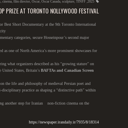
s
,
cinema
,
film director
,
Oscar
,
Oscar Canada
,
sculpture
,
TINFF
,
2025
P PRIZE AT TORONTO NOLLYWOOD FESTIVAL
or Best Short Documentary at the 9th Toronto International
city
cumentary categories, secure Hosseinpour’s second major
rded as one of North America’s more prominent showcases for
ring what organizers described as his “growing stature” on
 United States, Britain’s
BAFTAs and Canadian Screen
 on the life and philosophy of medieval Persian poet and
-disciplinary practice as shaping a “distinctive path” within
rking another step for Iranian non-fiction cinema on the
https://newspaper.irandaily.ir/7935/8/18314