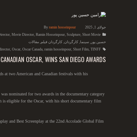
جولای 1, 2025
ramin hosseinpour
By
irector
,
Movie Director
,
Ramin Hosseinpour
,
Sculpture
,
Short Movie
حسین پور
,
سینما
,
کارگردان
,
کارگردان فیلم
,
مقالات
director
,
Oscar
,
Oscar Canada
,
ramin hosseinpour
,
Short Film
,
TINFF
 CANADIAN OSCAR, WINS SAN DIEGO AWARDS
 at two American and Canadian festivals with his
r was nominated for two awards in the documentary category
is eligible for the Oscar, with his short documentary film
nplay and Best Screenplay at the 22nd Accolade Global Film