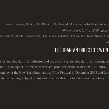
awards
,
cinema
,
director
,
Film Director
,
Film Festival
,
filmmaker
,
Iranian Film Director
,
ه نویس
,
کارگردان
,
کارگردان فیلم
,
مقالات
ards
,
cinema
,
director
,
film director
,
Film Festival
,
filmmaker
,
iranian film director
,
Iranian Mov
لم
THE IRANIAN DIRECTOR WON
 of the best short film director and the award for the best short film screenplay
min Hosseinpour”, director, writer and producer of the short film “Sculpture”
eenplay at the New York International Film Festival in December 2024 and Ja
ntains the biography of Rumi and Shams Tabrizi in 642 AH was made based on a