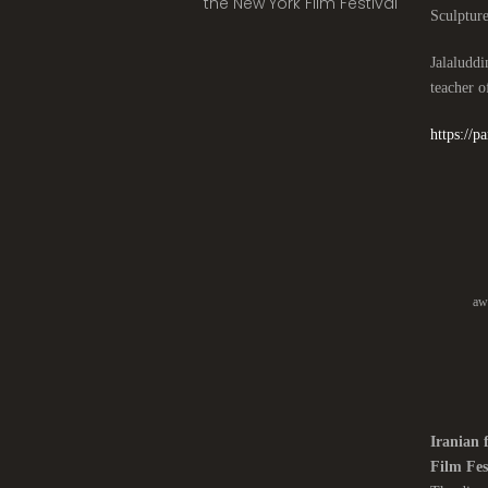
the New York Film Festival
Jalaludd
teacher 
https://
aw
Iranian 
Film Fes