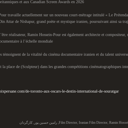
itanniques et aux Canadian Screen Awards en 2026
our travaille actuellement sur un nouveau court-métrage intitulé « Le Prétendan
Din Attar de Nishapur, grand poète et mystique iranien, poursuivant ainsi sa traj
’être réalisateur, Ramin Hossein-Pour est également architecte et compositeur, u
ocumentaire à l’échelle mondiale
s témoignent de la vitalité du cinéma documentaire iranien et du talent universe
t la place de (Sculpteur) dans les grandes compétitions cinématographiques inte
voixpersane.com/de-toronto-aux-oscars-le-destin-international-de-souratgar/
Ramin Hosse
,
Iranian Film Director
,
Film Director
,
رامین حسین پور
,
کارگردان