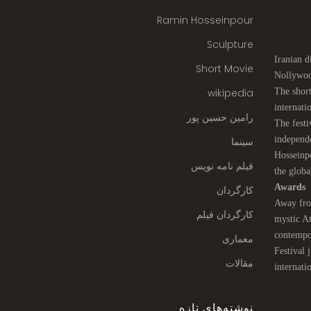
Ramin Hosseinpour
Sculpture
Iranian 
Short Movie
Nollywoo
wikipedia
The short
internati
رامین حسین پور
The festi
independ
سینما
Hosseinpo
فیلم نامه نویس
the globa
Awards
کارگردان
Away from
کارگردان فیلم
mystic At
contempo
معماری
Festival 
مقالات
internati
نوشته‌های تازه