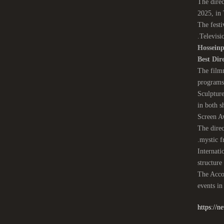
The dire
2025, in
The festi
Televisi
Hossein
Best Dir
The filmm
programs 
‘Sculptur
in both s
Screen 
The direc
mystic f
Internati
structure
The Accol
events in
https://n